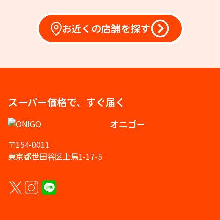
お近くの店舗を探す
スーパー価格で、すぐ届く
オニゴー
〒154-0011
東京都世田谷区上馬1-17-5