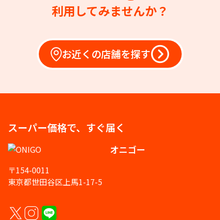
利用してみませんか？
お近くの店舗を探す
スーパー価格で、すぐ届く
オニゴー
〒154-0011
東京都世田谷区上馬1-17-5