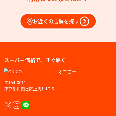
お近くの店舗を探す
スーパー価格で、すぐ届く
オニゴー
〒154-0011
東京都世田谷区上馬1-17-5