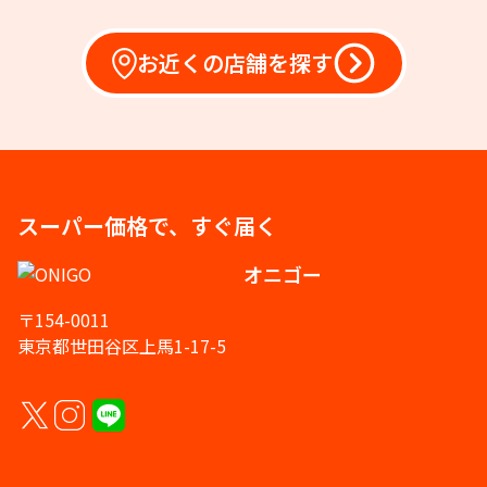
お近くの店舗を探す
スーパー価格で、すぐ届く
オニゴー
〒154-0011
東京都世田谷区上馬1-17-5