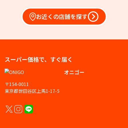
お近くの店舗を探す
スーパー価格で、すぐ届く
オニゴー
〒154-0011
東京都世田谷区上馬1-17-5