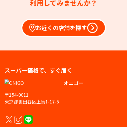
利用してみませんか？
お近くの店舗を探す
スーパー価格で、すぐ届く
オニゴー
〒154-0011
東京都世田谷区上馬1-17-5