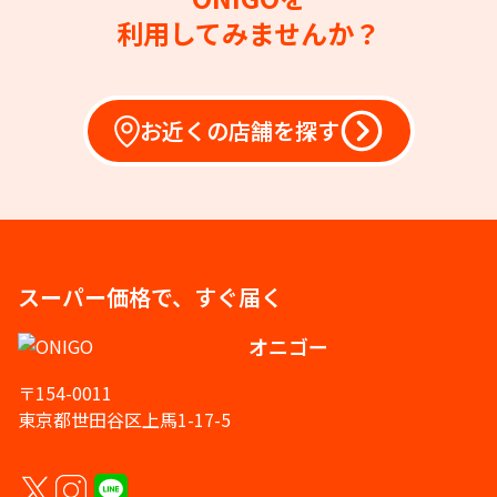
利用してみませんか？
お近くの店舗を探す
スーパー価格で、すぐ届く
オニゴー
〒154-0011
東京都世田谷区上馬1-17-5