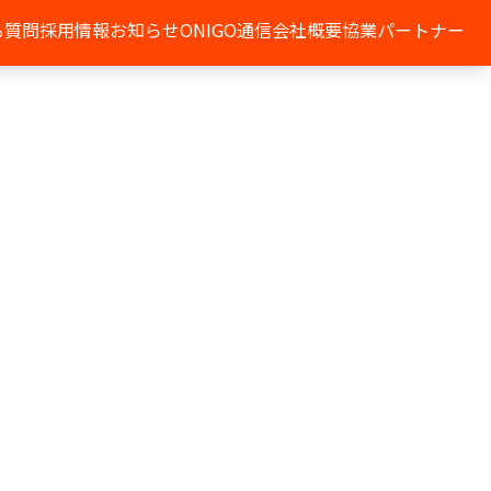
る質問
採用情報
お知らせ
ONIGO通信
会社概要
協業パートナー