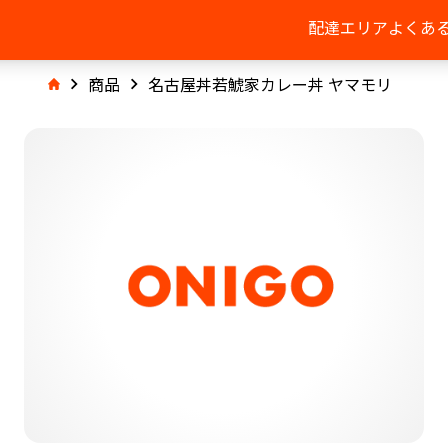
配達エリア
よくあ
商品
名古屋丼若鯱家カレー丼 ヤマモリ