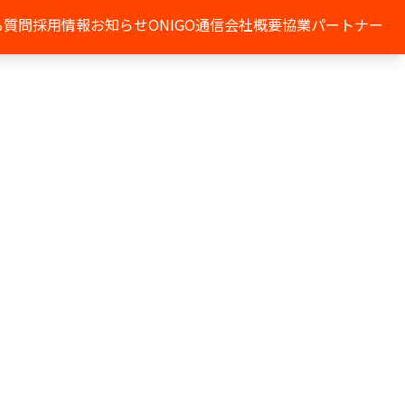
る質問
採用情報
お知らせ
ONIGO通信
会社概要
協業パートナー