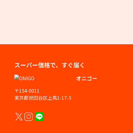
スーパー価格で、すぐ届く
オニゴー
〒154-0011
東京都世田谷区上馬1-17-5