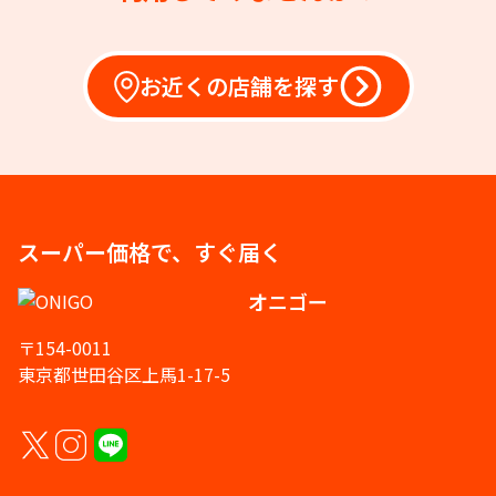
お近くの店舗を探す
スーパー価格で、すぐ届く
オニゴー
〒154-0011
東京都世田谷区上馬1-17-5