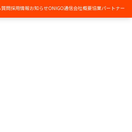
る質問
採用情報
お知らせ
ONIGO通信
会社概要
協業パートナー