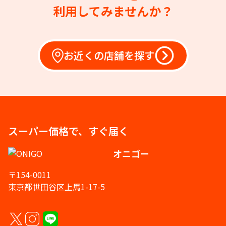
利用してみませんか？
お近くの店舗を探す
スーパー価格で、すぐ届く
オニゴー
〒154-0011
東京都世田谷区上馬1-17-5