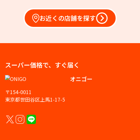
お近くの店舗を探す
スーパー価格で、すぐ届く
オニゴー
〒154-0011
東京都世田谷区上馬1-17-5