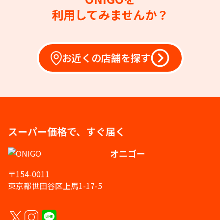
利用してみませんか？
お近くの店舗を探す
スーパー価格で、すぐ届く
オニゴー
〒154-0011
東京都世田谷区上馬1-17-5