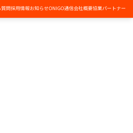
る質問
採用情報
お知らせ
ONIGO通信
会社概要
協業パートナー