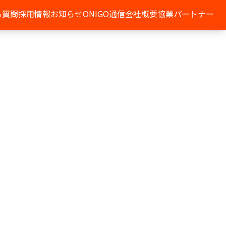
る質問
採用情報
お知らせ
ONIGO通信
会社概要
協業パートナー