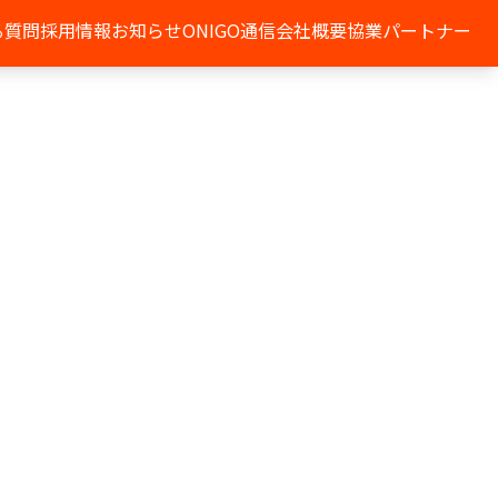
る質問
採用情報
お知らせ
ONIGO通信
会社概要
協業パートナー