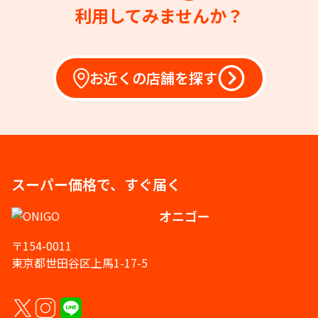
利用してみませんか？
お近くの店舗を探す
スーパー価格で、すぐ届く
オニゴー
〒154-0011
東京都世田谷区上馬1-17-5