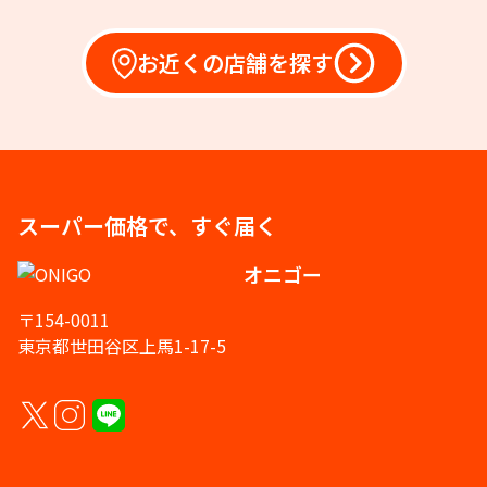
お近くの店舗を探す
スーパー価格で、すぐ届く
オニゴー
〒154-0011
東京都世田谷区上馬1-17-5