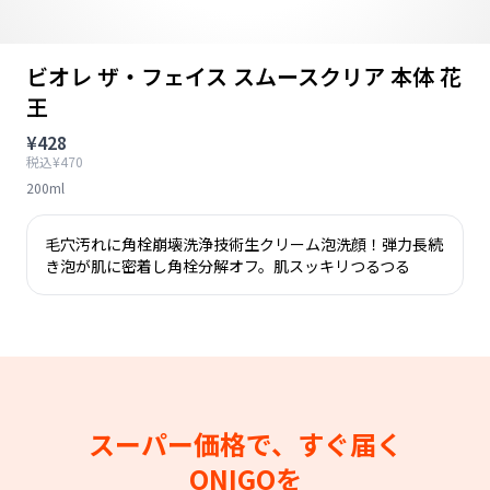
ビオレ ザ・フェイス スムースクリア 本体 花
王
¥428
税込¥470
200ml
毛穴汚れに角栓崩壊洗浄技術生クリーム泡洗顔！弾力長続
き泡が肌に密着し角栓分解オフ。肌スッキリつるつる
スーパー価格で、すぐ届く
ONIGOを