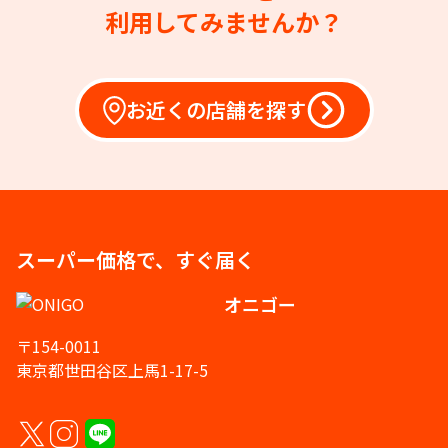
利用してみませんか？
お近くの店舗を探す
スーパー価格で、すぐ届く
オニゴー
〒154-0011
東京都世田谷区上馬1-17-5