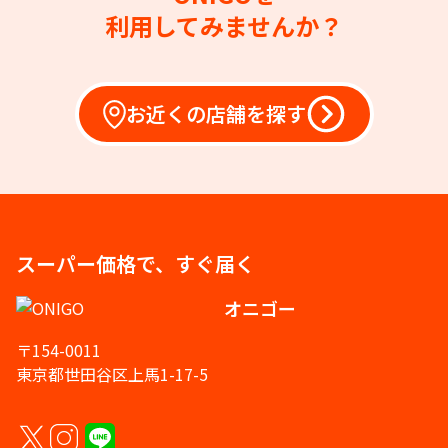
利用してみませんか？
お近くの店舗を探す
スーパー価格で、すぐ届く
オニゴー
〒154-0011
東京都世田谷区上馬1-17-5