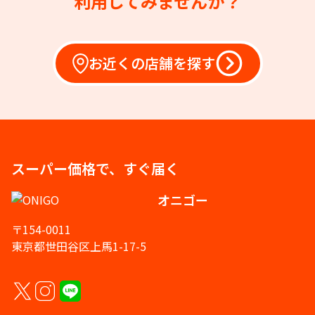
利用してみませんか？
お近くの店舗を探す
スーパー価格で、すぐ届く
オニゴー
〒154-0011
東京都世田谷区上馬1-17-5