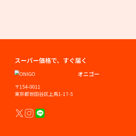
スーパー価格で、すぐ届く
オニゴー
〒154-0011
東京都世田谷区上馬1-17-5