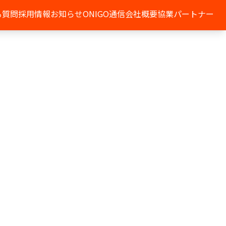
る質問
採用情報
お知らせ
ONIGO通信
会社概要
協業パートナー