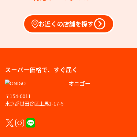
お近くの店舗を探す
スーパー価格で、すぐ届く
オニゴー
〒154-0011
東京都世田谷区上馬1-17-5