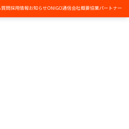
る質問
採用情報
お知らせ
ONIGO通信
会社概要
協業パートナー