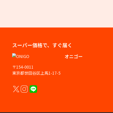
スーパー価格で、すぐ届く
オニゴー
〒154-0011
東京都世田谷区上馬1-17-5