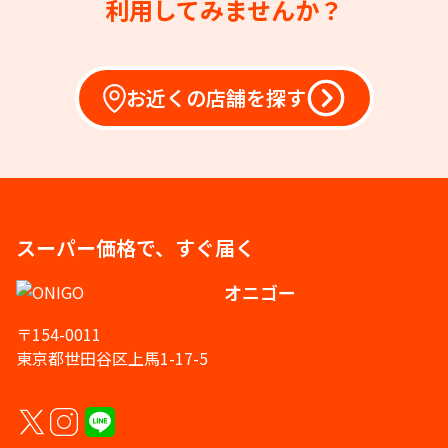
利用してみませんか？
お近くの店舗を探す
スーパー価格で、すぐ届く
オニゴー
〒154-0011
東京都世田谷区上馬1-17-5