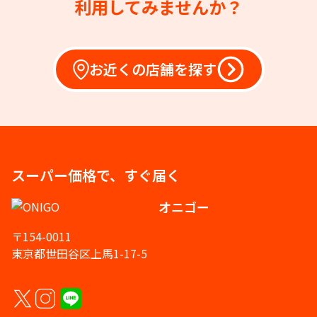
利用してみませんか？
お近くの店舗を探す
スーパー価格で、すぐ届く
オニゴー
〒154-0011
東京都世田谷区上馬1-17-5