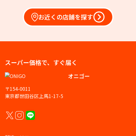
お近くの店舗を探す
スーパー価格で、すぐ届く
オニゴー
〒154-0011
東京都世田谷区上馬1-17-5