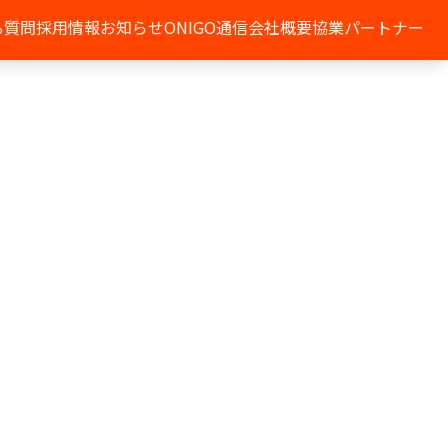
る質問
採用情報
お知らせ
ONIGO通信
会社概要
協業パートナー