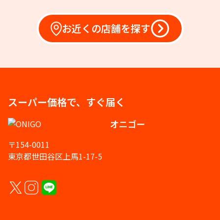
お近くの店舗を探す
スーパー価格で、すぐ届く
オニゴー
〒154-0011
東京都世田谷区上馬1-17-5