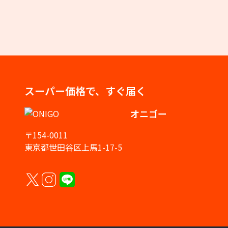
スーパー価格で、すぐ届く
オニゴー
〒154-0011
東京都世田谷区上馬1-17-5