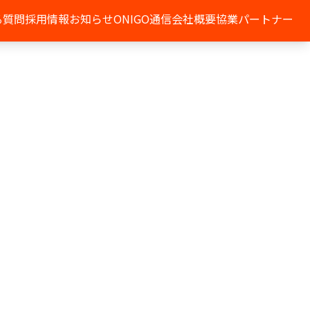
る質問
採用情報
お知らせ
ONIGO通信
会社概要
協業パートナー