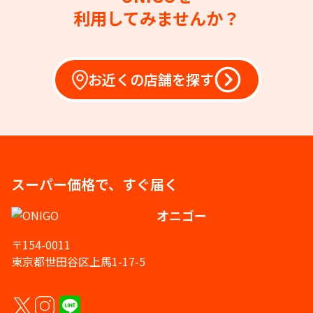
利用してみませんか？
お近くの店舗を探す
スーパー価格で、すぐ届く
オニゴー
〒154-0011
東京都世田谷区上馬1-17-5