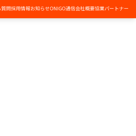
る質問
採用情報
お知らせ
ONIGO通信
会社概要
協業パートナー