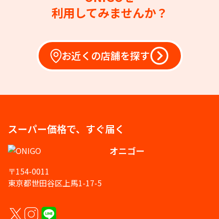
利用してみませんか？
お近くの店舗を探す
スーパー価格で、すぐ届く
オニゴー
〒154-0011
東京都世田谷区上馬1-17-5