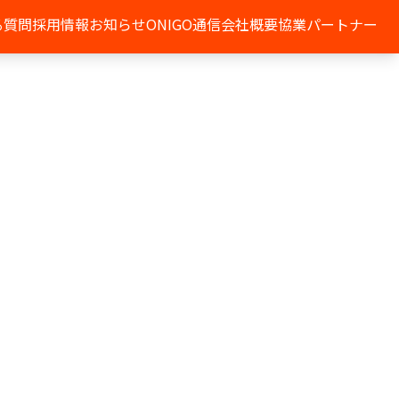
る質問
採用情報
お知らせ
ONIGO通信
会社概要
協業パートナー