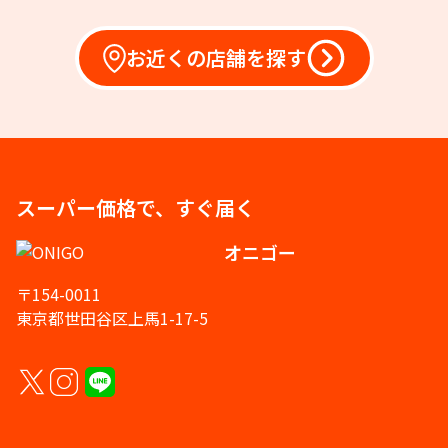
お近くの店舗を探す
スーパー価格で、すぐ届く
オニゴー
〒154-0011
東京都世田谷区上馬1-17-5