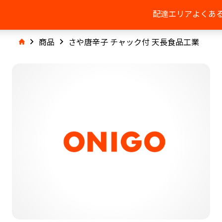
配達エリア
よくあ
商品
さや唐辛子 チャック付 天長食品工業