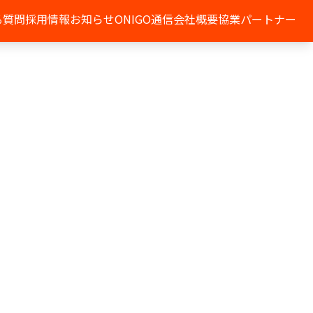
る質問
採用情報
お知らせ
ONIGO通信
会社概要
協業パートナー