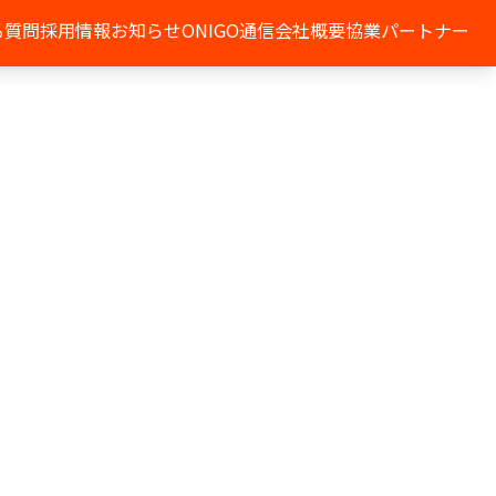
る質問
採用情報
お知らせ
ONIGO通信
会社概要
協業パートナー