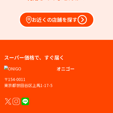
お近くの店舗を探す
スーパー価格で、すぐ届く
オニゴー
〒154-0011
東京都世田谷区上馬1-17-5