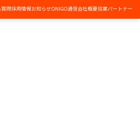
る質問
採用情報
お知らせ
ONIGO通信
会社概要
協業パートナー