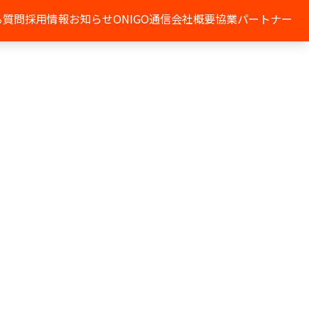
る質問
採用情報
お知らせ
ONIGO通信
会社概要
協業パートナー