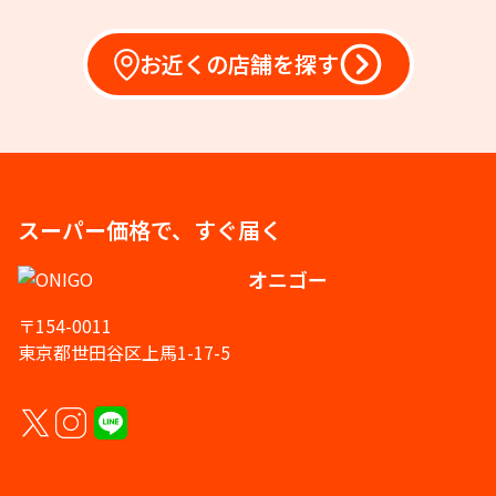
お近くの店舗を探す
スーパー価格で、すぐ届く
オニゴー
〒154-0011
東京都世田谷区上馬1-17-5