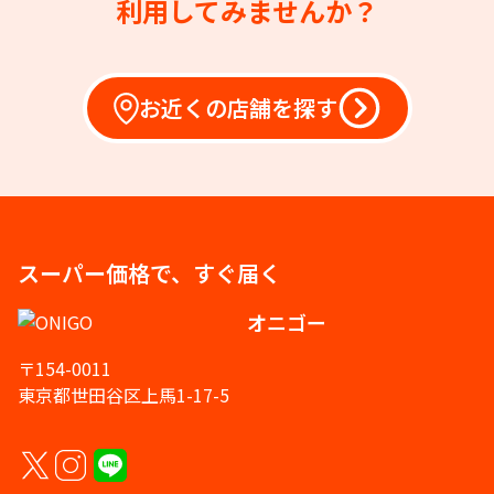
利用してみませんか？
お近くの店舗を探す
スーパー価格で、すぐ届く
オニゴー
〒154-0011
東京都世田谷区上馬1-17-5