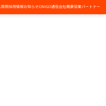
る質問
採用情報
お知らせ
ONIGO通信
会社概要
協業パートナー