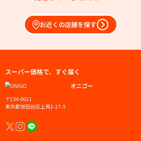
お近くの店舗を探す
スーパー価格で、すぐ届く
オニゴー
〒154-0011
東京都世田谷区上馬1-17-5