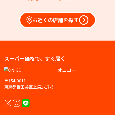
お近くの店舗を探す
スーパー価格で、すぐ届く
オニゴー
〒154-0011
東京都世田谷区上馬1-17-5