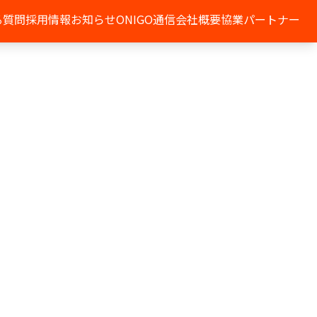
る質問
採用情報
お知らせ
ONIGO通信
会社概要
協業パートナー