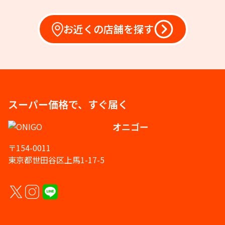
お近くの店舗を探す
スーパー価格で、すぐ届く
オニゴー
〒154-0011
東京都世田谷区上馬1-17-5