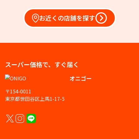
お近くの店舗を探す
スーパー価格で、すぐ届く
オニゴー
〒154-0011
東京都世田谷区上馬1-17-5