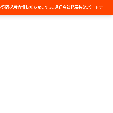
る質問
採用情報
お知らせ
ONIGO通信
会社概要
協業パートナー