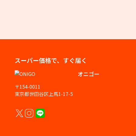
スーパー価格で、すぐ届く
オニゴー
〒154-0011
東京都世田谷区上馬1-17-5